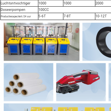
Luchtontvochtiger
1000
1000
2000
Doseerpompen
100CC
5-6T
7-8T
10-12T
Productiecapaciteit /24 uur