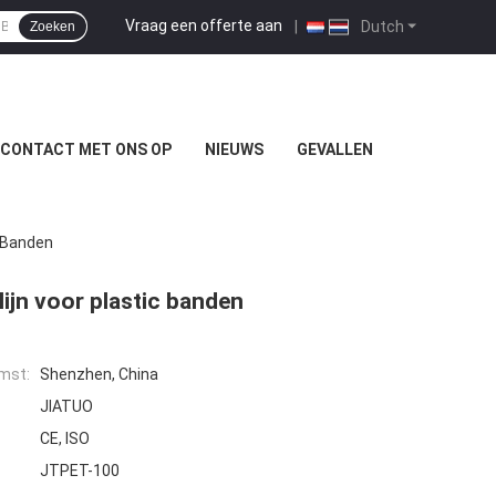
Vraag een offerte aan
|
Dutch
Zoeken
 CONTACT MET ONS OP
NIEUWS
GEVALLEN
c Banden
ijn voor plastic banden
mst:
Shenzhen, China
JIATUO
CE, ISO
JTPET-100