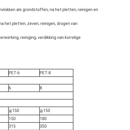
nvlokken als grondstoffen, na het pletten, reinigen en
 het pletten, zeven, reinigen, drogen van
werking, reiniging, verdikking van korrelige
PET-6
PET-8
6
8
≧150
≧150
150
180
315
350