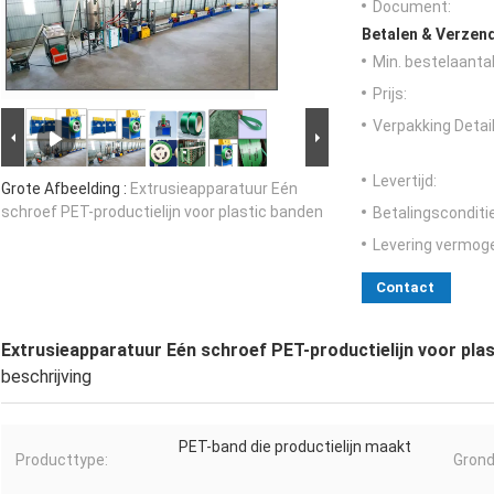
Document:
Betalen & Verzen
Min. bestelaantal
Prijs:
Verpakking Detail
Levertijd:
Grote Afbeelding :
Extrusieapparatuur Eén
schroef PET-productielijn voor plastic banden
Betalingsconditi
Levering vermog
Contact
Extrusieapparatuur Eén schroef PET-productielijn voor pla
beschrijving
PET-band die productielijn maakt
Producttype:
Grond