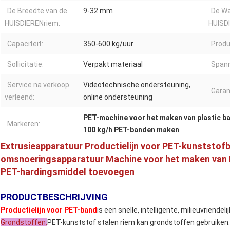
De Breedte van de
9-32 mm
De Wa
HUISDIERENriem:
HUISDI
Capaciteit:
350-600 kg/uur
Produ
Sollicitatie:
Verpakt materiaal
Spann
Service na verkoop
Videotechnische ondersteuning,
Garan
verleend:
online ondersteuning
PET-machine voor het maken van plastic b
Markeren:
100 kg/h PET-banden maken
Extrusieapparatuur Productielijn voor PET-kunststof
omsnoeringsapparatuur Machine voor het maken van
PET-hardingsmiddel toevoegen
PRODUCTBESCHRIJVING
Productielijn voor PET-band
is een snelle, intelligente, milieuvriendel
Grondstoffen:
PET-kunststof stalen riem kan grondstoffen gebruiken: