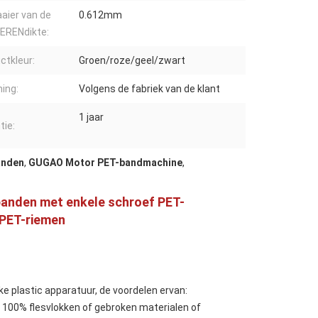
aier van de
0.612mm
ERENdikte:
ctkleur:
Groen/roze/geel/zwart
ing:
Volgens de fabriek van de klant
1 jaar
tie:
anden
,
GUGAO Motor PET-bandmachine
,
banden met enkele schroef PET-
 PET-riemen
ijke plastic apparatuur, de voordelen ervan:
 100% flesvlokken of gebroken materialen of