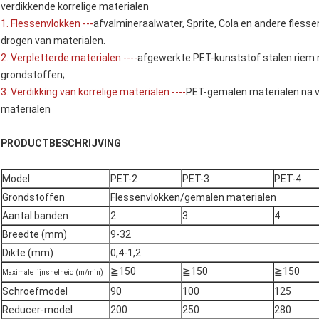
verdikkende korrelige materialen
1. Flessenvlokken ---
afvalmineraalwater, Sprite, Cola en andere flesse
drogen van materialen.
2. Verpletterde materialen ----
afgewerkte PET-kunststof stalen riem na
grondstoffen;
3. Verdikking van korrelige materialen ----
PET-gemalen materialen na ver
materialen
PRODUCTBESCHRIJVING
Model
PET-2
PET-3
PET-4
Grondstoffen
Flessenvlokken/gemalen materialen
Aantal banden
2
3
4
Breedte (mm)
9-32
Dikte (mm)
0,4-1,2
≧150
≧150
≧150
Maximale lijnsnelheid (m/min)
Schroefmodel
90
100
125
Reducer-model
200
250
280