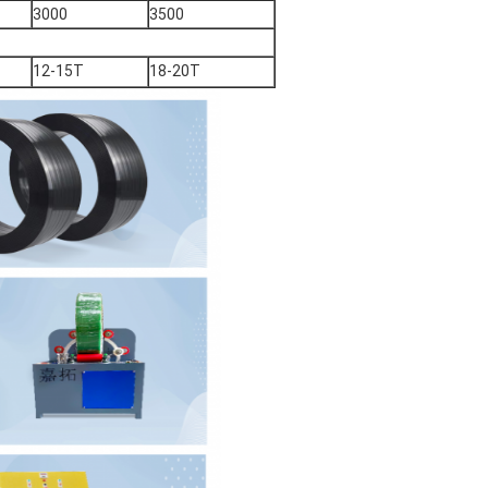
3000
3500
12-15T
18-20T