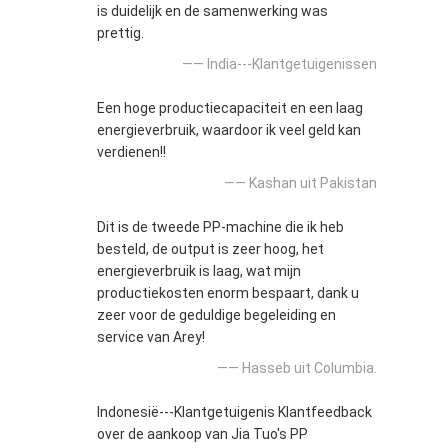
is duidelijk en de samenwerking was
prettig.
—— India---Klantgetuigenissen
Een hoge productiecapaciteit en een laag
energieverbruik, waardoor ik veel geld kan
verdienen!!
—— Kashan uit Pakistan
Dit is de tweede PP-machine die ik heb
besteld, de output is zeer hoog, het
energieverbruik is laag, wat mijn
productiekosten enorm bespaart, dank u
zeer voor de geduldige begeleiding en
service van Arey!
—— Hasseb uit Columbia.
Indonesië---Klantgetuigenis Klantfeedback
over de aankoop van Jia Tuo's PP