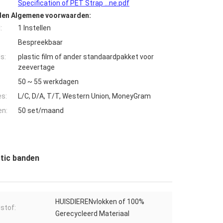
Specification of PET Strap ...ne.pdf
den Algemene voorwaarden:
:
1 Instellen
Bespreekbaar
s:
plastic film of ander standaardpakket voor
zeevertage
50 ~ 55 werkdagen
es:
L/C, D/A, T/T, Western Union, MoneyGram
en:
50 set/maand
stic banden
HUISDIERENvlokken of 100%
stof:
Gerecycleerd Materiaal