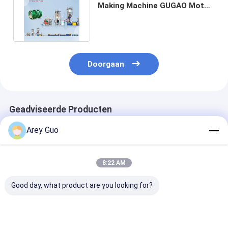
Making Machine GUGAO Motor
Elektrisch aangedreven
Doorgaan
Geadviseerde Producten
Arey Guo
8:22 AM
Good day, what product are you looking for?
Productielijn voor
Productielijn voor
6 ton / dag pla
PET-banden
polyester-PET-
PET-riem die
banden Elektrisch
machine maak