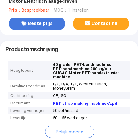
Motor Elektrisch aangedreven
Prijs：Bespreekbaar
MOQ：1 Instellen
Beste prijs
Contact nu
Productomschrijving
,
40 graden PET-bandmachine
,
PET-bandmachine 200 kg/uur
Hoogtepunt
GUGAO Motor PET-bandextrusie-
machine
L/C, D/A, T/T, Western Union,
Betalingscondities
MoneyGram
Certificering
CE, ISO
Document
PET strap making machine-A.pdf
Levering vermogen
50 set/maand
Levertijd
50 ~ 55 werkdagen
Bekijk meer