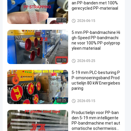
an PP-banden met 100%
gerecycled PP-materiaal
PP-bandband extrusielijn
00:25
2026-06-15
5 mm PP-bandmachine Hi
gh-Speed PP-bandmachi
ne voor 100% PP-polyprop
yleen materiaal
PP-bandband extrusielijn
00:28
2026-05-25
5-19 mm PLC-besturing P
P-omsnoeringsband Prod
uctielijn 80 kW Energiebes
paring
Machine voor het maken van P
00:25
2026-05-15
P-banden
Productielijn voor PP-ban
den 5-19 mm intelligente
PP-bandmachine met aut
omatische schermwissel