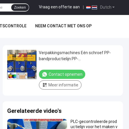
Vraag een offerte aan
|
Dutch
Zoeken
ITSCONTROLE
NEEM CONTACT MET ONS OP
Verpakkingsmachines Eén schroef PP-
bandproductielijn PP-
bandproductiemachine met servo
wikkelmachine
Contact opnemen
Meer informatie
Gerelateerde video's
PLC-gecontroleerde prod
uctielijn voor het maken v