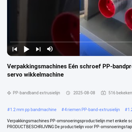
Verpakkingsmachines Eén schroef PP-bandpr
servo wikkelmachine
PP-bandband extrusielijn
2025-08-08
516 bekeke
#
1.2 mm pp bandmachine
#
4 riemen PP-band-extrusielijn
#
1.
Verpakkingsmachines PP-omsnoeringsproductielijn met enkele s
PRODUCTBESCHRIJVING De productielijn voor PP-omsnoeringstape 