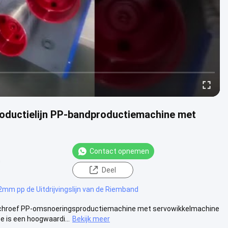
oductielijn PP-bandproductiemachine met
Contact opnemen
n
Deel
2mm pp de Uitdrijvingslijn van de Riemband
chroef PP-omsnoeringsproductiemachine met servowikkelmachine​
is een hoogwaardi...
Bekijk meer