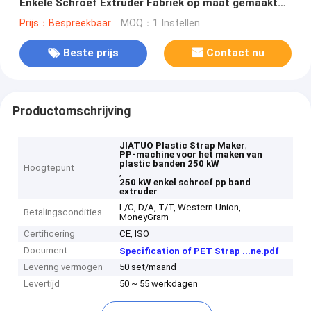
Enkele Schroef Extruder Fabriek op maat gemaakte
9-32mm PET plastic omsnoeringsproductielijn PET
Prijs：Bespreekbaar
MOQ：1 Instellen
omsnoeringsapparatuur met 100-600/H extrusie-
output
Beste prijs
Contact nu
Productomschrijving
,
JIATUO Plastic Strap Maker
PP-machine voor het maken van
plastic banden 250 kW
Hoogtepunt
,
250 kW enkel schroef pp band
extruder
L/C, D/A, T/T, Western Union,
Betalingscondities
MoneyGram
Certificering
CE, ISO
Document
Specification of PET Strap ...ne.pdf
Levering vermogen
50 set/maand
Levertijd
50 ~ 55 werkdagen