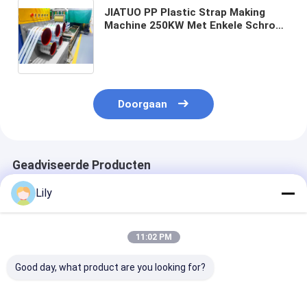
JIATUO PP Plastic Strap Making
Machine 250KW Met Enkele Schroef
Extruder Fabriek op maat gemaakte
9-32mm PET plastic
omsnoeringsproductielijn PET
omsnoeringsapparatuur met 100-
600/H extrusie-output
Doorgaan
Geadviseerde Producten
Lily
11:02 PM
Good day, what product are you looking for?
Productielijn voor
9-32MM PET-
Productielijn 