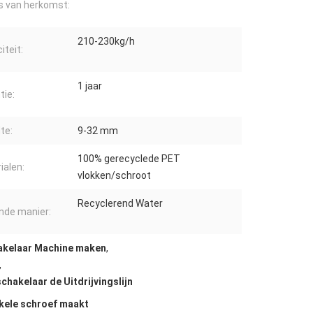
s van herkomst:
210-230kg/h
iteit:
1 jaar
tie:
te:
9-32 mm
100% gerecyclede PET
ialen:
vlokken/schroot
Recyclerend Water
nde manier:
akelaar Machine maken
,
,
hakelaar de Uitdrijvingslijn
nkele schroef maakt