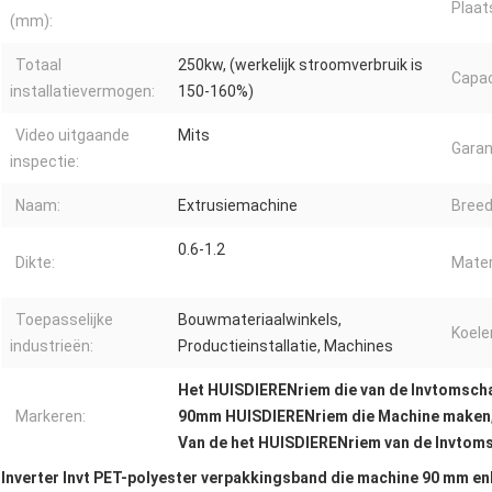
Plaat
(mm):
Totaal
250kw, (werkelijk stroomverbruik is
Capac
installatievermogen:
150-160%)
Video uitgaande
Mits
Garan
inspectie:
Naam:
Extrusiemachine
Breed
0.6-1.2
Dikte:
Mater
Toepasselijke
Bouwmateriaalwinkels,
Koele
industrieën:
Productieinstallatie, Machines
Het HUISDIERENriem die van de Invtomsch
Markeren:
90mm HUISDIERENriem die Machine maken
Van de het HUISDIERENriem van de Invtomsc
Inverter Invt PET-polyester verpakkingsband die machine 90 mm e