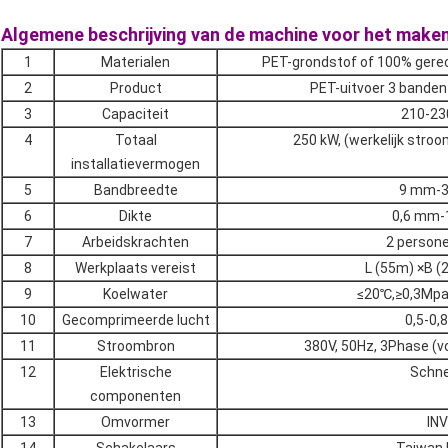
Algemene beschrijving van de machine voor het make
1
Materialen
PET-grondstof of 100% gere
2
Product
PET-uitvoer 3 bande
3
Capaciteit
210-23
4
Totaal
250 kW, (werkelijk stro
installatievermogen
5
Bandbreedte
9 mm-
6
Dikte
0,6 mm-
7
Arbeidskrachten
2 person
8
Werkplaats vereist
L (55m) ×B (
9
Koelwater
≤20℃,≥0,3Mpa
10
Gecomprimeerde lucht
0,5-0,
11
Stroombron
380V, 50Hz, 3Phase (v
12
Elektrische
Schne
componenten
13
Omvormer
IN