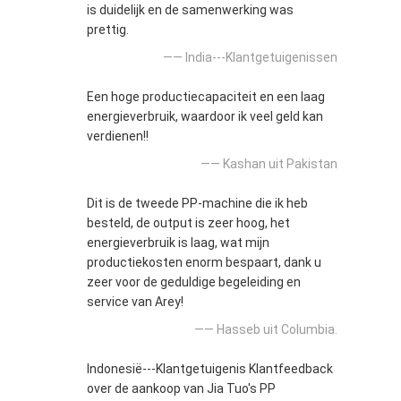
is duidelijk en de samenwerking was
prettig.
—— India---Klantgetuigenissen
Een hoge productiecapaciteit en een laag
energieverbruik, waardoor ik veel geld kan
verdienen!!
—— Kashan uit Pakistan
Dit is de tweede PP-machine die ik heb
besteld, de output is zeer hoog, het
energieverbruik is laag, wat mijn
productiekosten enorm bespaart, dank u
zeer voor de geduldige begeleiding en
service van Arey!
—— Hasseb uit Columbia.
Indonesië---Klantgetuigenis Klantfeedback
over de aankoop van Jia Tuo's PP