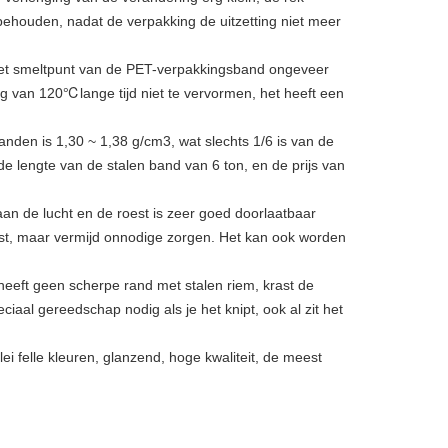
 behouden, nadat de verpakking de uitzetting niet meer
het smeltpunt van de PET-verpakkingsband ongeveer
℃
ng van 120
lange tijd niet te vervormen, het heeft een
den is 1,30 ~ 1,38 g/cm3, wat slechts 1/6 is van de
e lengte van de stalen band van 6 ton, en de prijs van
 aan de lucht en de roest is zeer goed doorlaatbaar
est, maar vermijd onnodige zorgen. Het kan ook worden
p heeft geen scherpe rand met stalen riem, krast de
iaal gereedschap nodig als je het knipt, ook al zit het
ei felle kleuren, glanzend, hoge kwaliteit, de meest