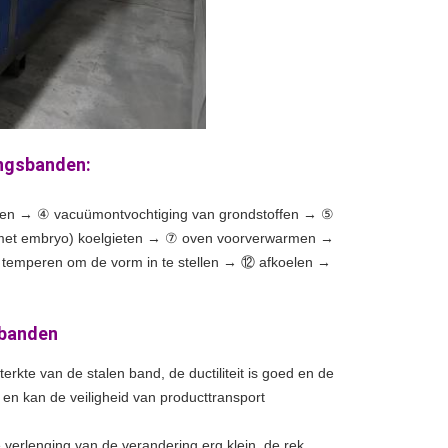
ingsbanden:
en → ④ vacuümontvochtiging van grondstoffen → ⑤
 (met embryo) koelgieten → ⑦ oven voorverwarmen →
temperen om de vorm in te stellen → ⑫ afkoelen →
sbanden
terkte van de stalen band, de ductiliteit is goed en de
n en kan de veiligheid van producttransport
 verlenging van de verandering erg klein, de rek