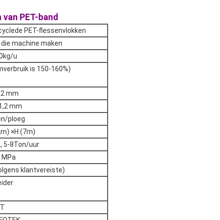
n van PET-band
cyclede PET-flessenvlokken
n die machine maken
0kg/u
omverbruik is 150-160%)
32 mm
1,2 mm
en/ploeg
2m) ×H (7m)
, 5-8Ton/uur
8 MPa
olgens klantvereiste)
ider
VT