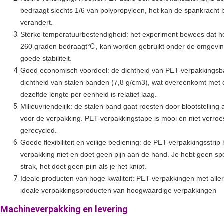
bedraagt ​​slechts 1/6 van polypropyleen, het kan de spankracht
verandert.
Sterke temperatuurbestendigheid: het experiment bewees dat 
℃
260 graden bedraagt
, kan worden gebruikt onder de omgevi
goede stabiliteit.
Goed economisch voordeel: de dichtheid van PET-verpakkingsban
dichtheid van stalen banden (7,8 g/cm3), wat overeenkomt met d
dezelfde lengte per eenheid is relatief laag.
Milieuvriendelijk: de stalen band gaat roesten door blootstelling
voor de verpakking. PET-verpakkingstape is mooi en niet verro
gerecycled.
Goede flexibiliteit en veilige bediening: de PET-verpakkingsstri
verpakking niet en doet geen pijn aan de hand. Je hebt geen spec
strak, het doet geen pijn als je het knipt.
Ideale producten van hoge kwaliteit: PET-verpakkingen met allerl
ideale verpakkingsproducten van hoogwaardige verpakkingen
Machineverpakking en levering