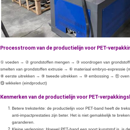
Processtroom van de productielijn voor PET-verpakk
① voeden → ② grondstoffen mengen → ③ voordrogen van grondstoff
smelten van grondstoffen extrusie → ⑥ materiaal embryo-expressie
⑧ eerste uitrekken → ⑨ tweede uitrekken → ⑩ embossing → ⑪ oven 
⑬ wikkelen (eindproduct)
Kenmerken van de productielijn voor PET-verpakking
Betere treksterkte: de productielijn voor PET-band heeft de treks
anti-impactprestaties zijn beter. Het is niet gemakkelijk te breke
garanderen.
Kleine verlenging: Hoewel PET-band een soort kunststof is, is de