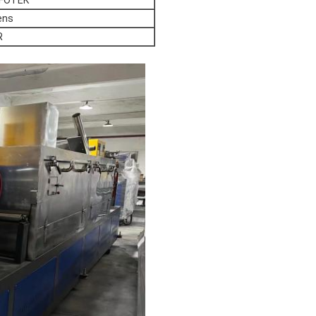
 FOTEK
ens
R