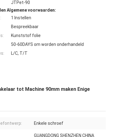
JTPet-90
den Algemene voorwaarden:
:
1 Instellen
Bespreekbaar
s:
Kunststof folie
50-60DAYS om worden onderhandeld
es:
L/C, T/T
hakelaar tot Machine 90mm maken Enige
efontwerp:
Enkele schroef
GUANGDONG SHENZHEN CHINA