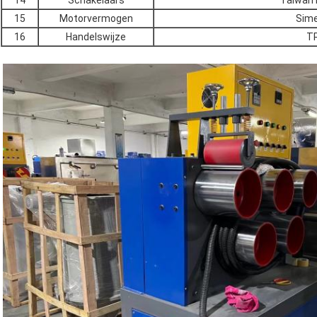
14
Schakelaars
Taiwan
15
Motorvermogen
Sim
16
Handelswijze
T