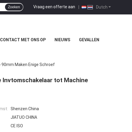
Vraag een offerte aan
|
Dutch
Zoeken
 CONTACT MET ONS OP
NIEUWS
GEVALLEN
ne 90mm Maken Enige Schroef
de Invtomschakelaar tot Machine
mst:
Shenzen China
JIATUO CHINA
CE ISO