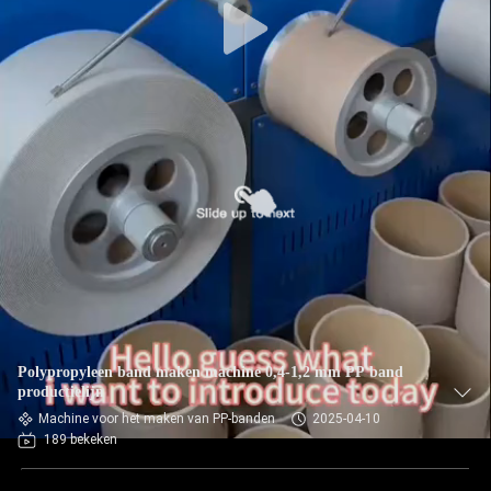
Polypropyleen band maken machine 0,4-1,2 mm PP band
productielijn
Machine voor het maken van PP-banden
2025-04-10
189 bekeken