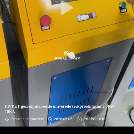
PP-PET gecomputereerde universele trekproefmachine 5KN
10KN
Tensile testmachine
2026-05-05
262 bekeken