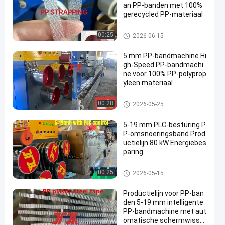
an PP-banden met 100%
gerecycled PP-materiaal
PP-bandband extrusielijn
00:25
2026-06-15
5 mm PP-bandmachine Hi
gh-Speed PP-bandmachi
ne voor 100% PP-polyprop
yleen materiaal
PP-bandband extrusielijn
00:28
2026-05-25
5-19 mm PLC-besturing P
P-omsnoeringsband Prod
uctielijn 80 kW Energiebes
paring
Machine voor het maken van P
00:25
2026-05-15
P-banden
Productielijn voor PP-ban
den 5-19 mm intelligente
PP-bandmachine met aut
omatische schermwissel