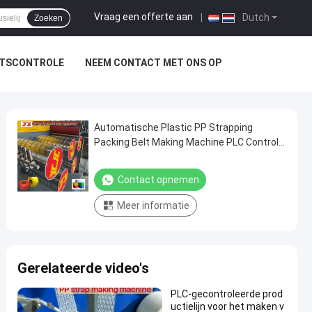
Vraag een offerte aan
|
Dutch
Zoeken
ITSCONTROLE
NEEM CONTACT MET ONS OP
Automatische Plastic PP Strapping
Packing Belt Making Machine PLC Control
High Performance Plastic PP Strapping
Packing PLC
Contact opnemen
Meer informatie
Gerelateerde video's
PLC-gecontroleerde prod
uctielijn voor het maken v