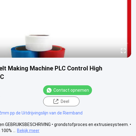
elt Making Machine PLC Control High
LC
Contact opnemen
n
Deel
2mm pp de Uitdrijvingslijn van de Riemband
den GEBRUIKSBESCHRIVING • grondstofproces en extrusiesysteem. •
100% ...
Bekijk meer