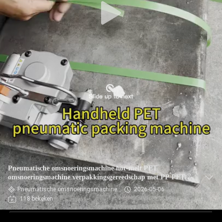
Pneumatische omsnoeringsmachine hot-melt PET
omsnoeringsmachine verpakkingsgereedschap met PP PET
omsnoering
Pneumatische omsnoeringsmachine
2026-05-06
118 bekeken