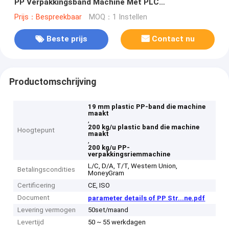
PP Verpakkingsband Machine Met PLC
Besturingssysteem
Prijs：Bespreekbaar
MOQ：1 Instellen
Beste prijs
Contact nu
Productomschrijving
19 mm plastic PP-band die machine
maakt
,
200 kg/u plastic band die machine
Hoogtepunt
maakt
,
200 kg/u PP-
verpakkingsriemmachine
L/C, D/A, T/T, Western Union,
Betalingscondities
MoneyGram
Certificering
CE, ISO
Document
parameter details of PP Str...ne.pdf
Levering vermogen
50set/maand
Levertijd
50 ~ 55 werkdagen