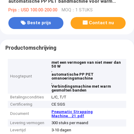
automatische PP PET bandmachine voor warm
smelt binding
Prijs：USD 100.00-200.00
MOQ：1 STUKS
Beste prijs
Contact nu
Productomschrijving
met een vermogen van niet meer dan
50 W
,
automatische PP PET
Hoogtepunt
omsnoeringsmachine
,
Verbindingsmachine met warm
gesmolten banden
Betalingscondities
L/C, T/T
Certificering
CE SGS
Pneumatic Strapping
Document
Machine...21.pdf
Levering vermogen
300 stuks per maand
Levertijd
3-10 dagen