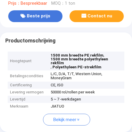
Prijs：Bespreekbaar
MOQ：1 ton
Beste prijs
Contact nu
Productomschrijving
,
1500 mm breedte PE rekfilm
1500 mm breedte polyethyleen
Hoogtepunt
rekfilm
,
Polyethyleen PE-strekfilm
L/C, D/A, T/T, Western Union,
Betalingscondities
MoneyGram
Certificering
CE, ISO
Levering vermogen
50000 rol/rollen per week
Levertijd
5 ~ 7 -werkdagen
Merknaam
JIATUO
Bekijk meer