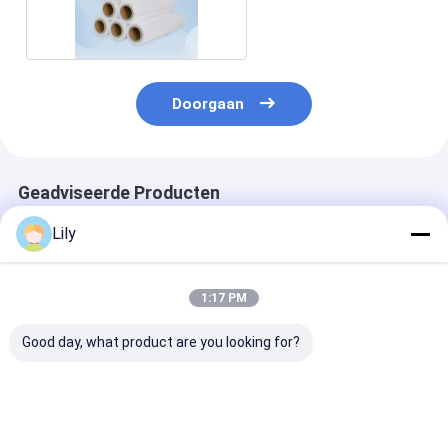
Breedte
Doorgaan
Geadviseerde Producten
Lily
1:17 PM
Good day, what product are you looking for?
Automatische PET-
High-speed PET
Aanpassing PE
banden met groene
strapping 16 mm
banden
PET-banden voor
Groen PET-
vrachtverpakk
hogesnelheidsbandmachines
verpakkingsband
Custom