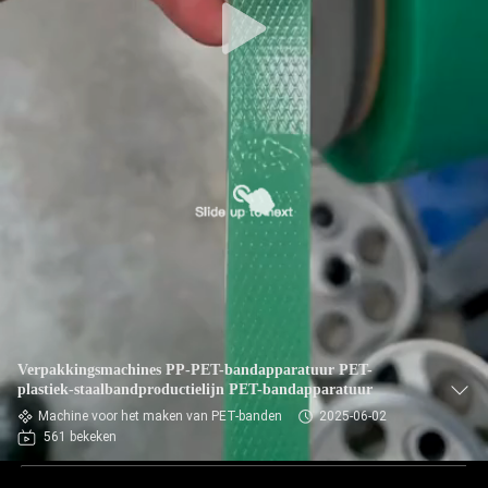
Verpakkingsmachines PP-PET-bandapparatuur PET-
plastiek-staalbandproductielijn PET-bandapparatuur
Machine voor het maken van PET-banden
2025-06-02
561 bekeken